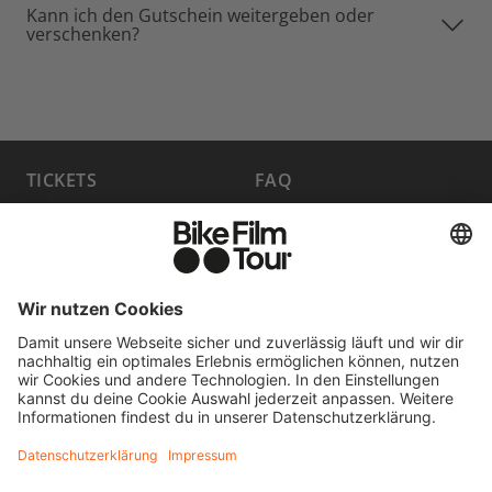
Kann ich den Gutschein weitergeben oder
verschenken?
TICKETS
FAQ
PROGRAMM
MEDIA HUB
HOST A SHOW
JOBS
PARTNER WERDEN
KONTAKT
FILM EINREICHEN
WIDERRUF ERKLÄREN