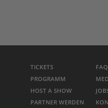
TICKETS
FAQ
PROGRAMM
MED
HOST A SHOW
JOB
PARTNER WERDEN
KON