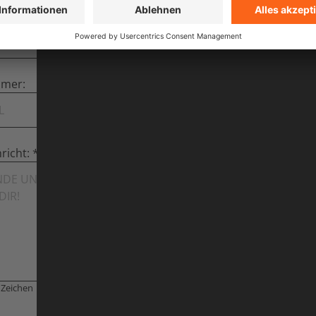
dt & Datum):
mmer:
richt:
 Zeichen