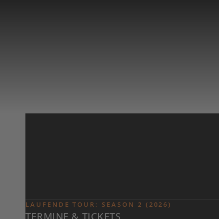
Zum Inhalt springen
LAUFENDE TOUR: SEASON 2 (2026)
KONTAKTFORMULAR
TERMINE & TICKETS