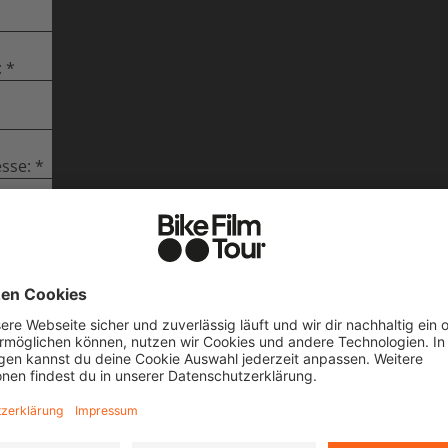
:
sse:
E NACHRICHT