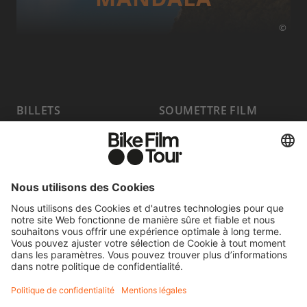
©
BILLETS
SOUMETTRE FILM
PROGRAMME
FAQ
HOST A SHOW
MEDIA HUB
DEVENIR
EMPLOIS
PARTENAIRE
CONTACT
SE RÉTRACTER