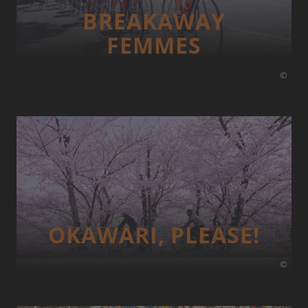
BREAKAWAY
FEMMES
©
OKAWARI, PLEASE!
©