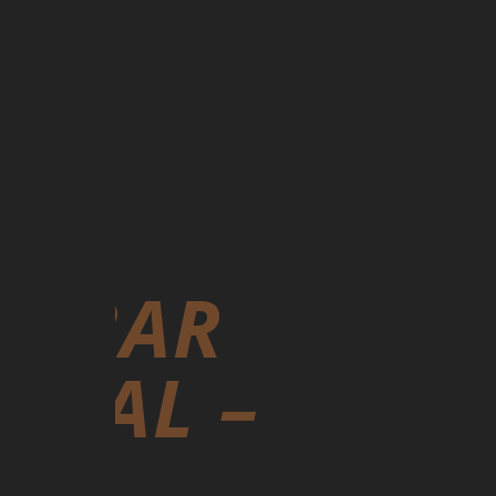
SSBAR
ONAL –
CH