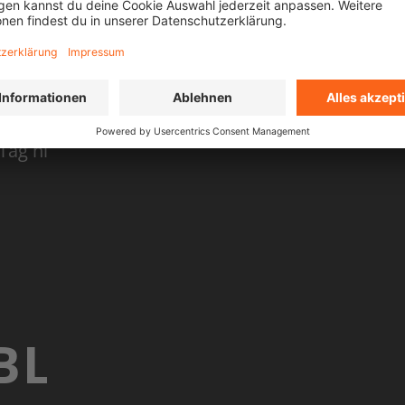
ILM TOUR SEASON 2
IS
mmer noch völlig euphorisiert von dem Premieren
 unglaublich, die Energie mitreißend. Seit Mona
Tag hingefiebert: Jetzt können wir endlich unse
Programm mit euch teilen.
BLICKE IN DIE 