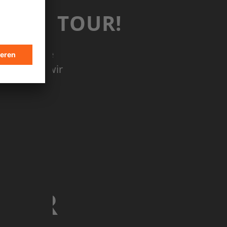
T AUF TOUR!
-Abend. Die
ten haben wir
r brandneues
TOUR