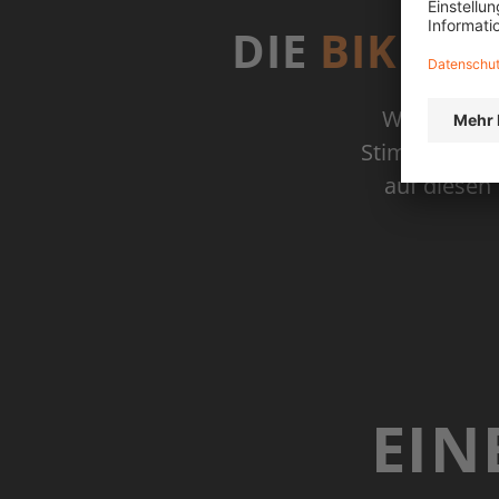
DIE
BIKE F
Wir sind i
Stimmung war
auf diesen 
EIN