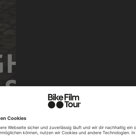
GHLIGHTS 
SEASON 2
Bike Film Tour