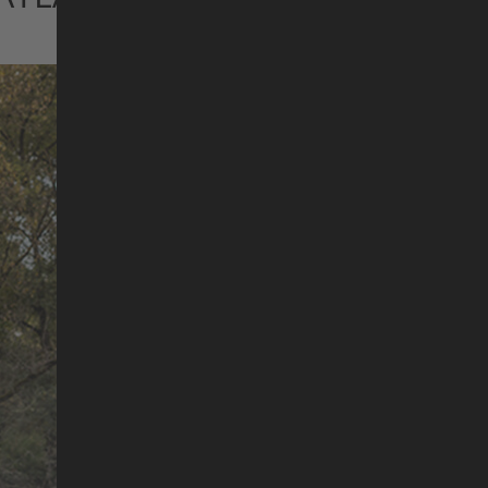
int ein übergreifendes Ziel: Den perfekten Tag
le Modelle sind gleichermaßen vielseitig und robu
uerlust und ermöglichen Touren, so schnell un
est. Immer und immer wieder.
Alle Anschraubpunkte fu
Die Sonne geht auf, dein A
zu verlieren, steigst du 
diesem Zeitpunkt ist dein A