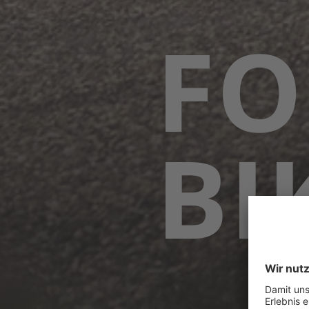
FO
BI