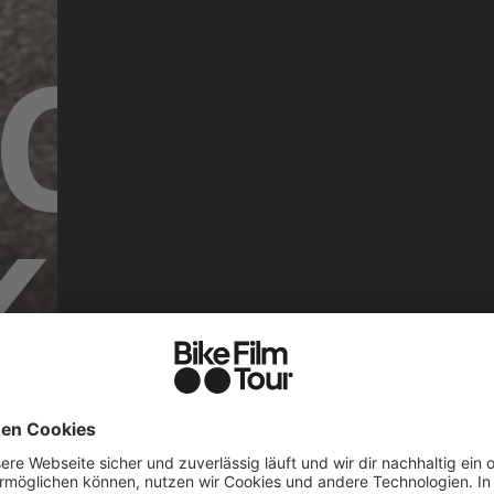
CUS
KES