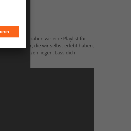
E Film Tour haben wir eine Playlist für
ler Abenteuer, die wir selbst erlebt haben,
nders am Herzen liegen. Lass dich