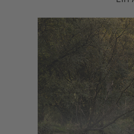
Das ATLAS vere
Gravelbike. Al
wecken Abente
wie du möcht