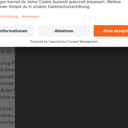
ach selbst konstruieren
Zur Einstimmung auf die BIK
. Radfahren verbindet
dich zusammengestellt: vol
 dir teilen.
und Themen, die uns beso
inspirieren!
̈cksgefühl eines
ine bessere Zukunft.
m gemeinsamen
 einwandfrei
dukte für viele Menschen
elne:n.
nd wir glücklich, mit der
 haben, der genauso wie
möchte – und freuen uns