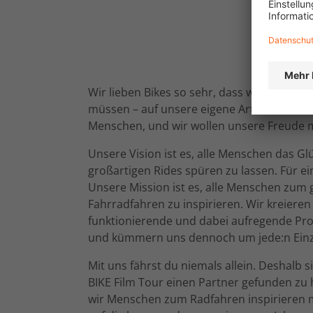
Wir lieben Bikes so sehr, dass wir sie einf
müssen – auf unsere eigene Art und Weise
Menschen, und wir wollen unsere Freude mit
Unsere Vision ist es, alle Menschen das Glu
großartigen Rides spüren zu lassen. Für e
Unsere Mission ist es, alle Menschen zu
Fahrradfahren zu inspirieren. Wir kreieren
funktionierende und dabei aufregende Pro
und kümmern uns dennoch um jede:n Einz
Mit uns fährst du niemals allein. Deshalb si
BIKE Film Tour einen Partner gefunden zu
wir Menschen zum Radfahren inspirieren 