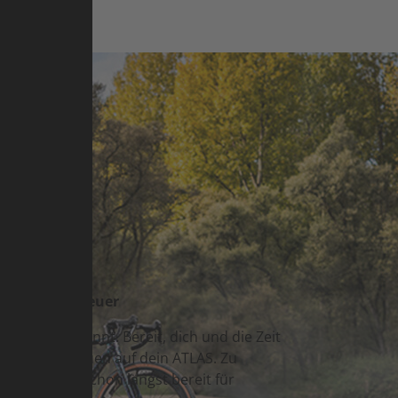
 auf dem
st. Sie
d ausdauernd
̈r dein Abenteuer
benteuer beginnt. Bereit, dich und die Zeit
zum Morgengrauen auf dein ATLAS. Zu
TLAS selbst schon längst bereit für