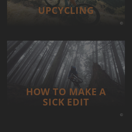
UP­CYCLING
©
HOW TO MAKE A
SICK EDIT
©