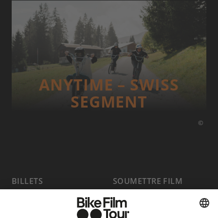
ANYTIME – SWISS
SEGMENT
©
BILLETS
SOUMETTRE FILM
PROGRAMME
FAQ
HOST A SHOW
MEDIA HUB