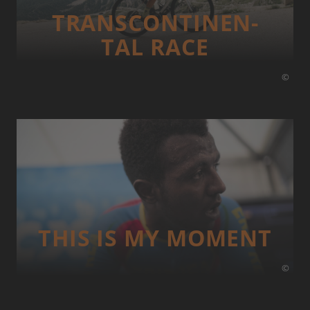
TRANS­CONTI­NEN­
TAL RACE
©
THIS IS MY MOMENT
©