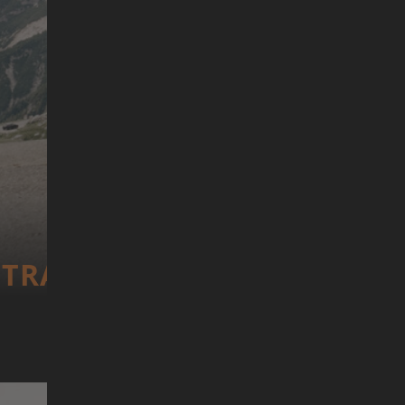
TRANS­CONTI­NEN­TAL RACE