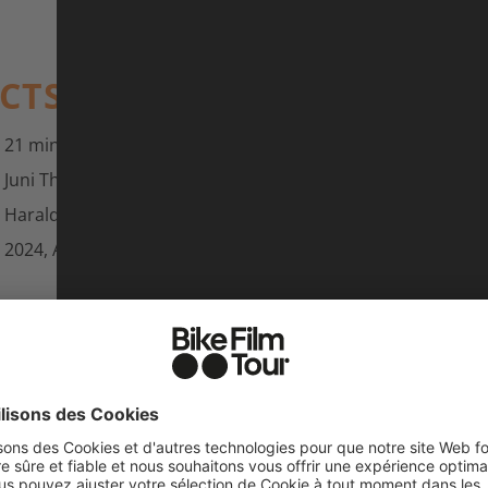
ACTS
21 min
Juni Thalmann
Harald Philipp
2024, Allemagne et Italie, c:dub films