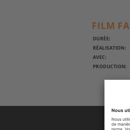
FILM F
DURÉE:
RÉALISATION:
AVEC:
PRODUCTION: