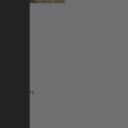
reur
imites, il
i, il peut
l
s années,
ain. Les
mand » à leurs