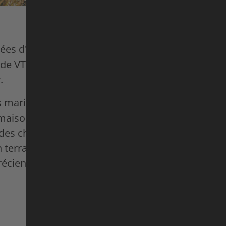
es d'aventures sur différents continents, le cou
de VTT Harald Philipp ne veut plus repousser ses l
.
maritimes italiennes, il a trouvé l'endroit idéal. Ic
ison et les sentiers qui l'entourent à sa guise. I
des chemins qui n'ont pas été utilisés depuis de
 terrain de jeu idéal pour lui et son vélo tout-terr
écient, même si Harald restera toujours « l'Alle